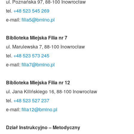
ul. Poznańska 97, 88-100 Inowrocław
tel.
+48 523 545 269
e-mail:
filia5@bmino.pl
Biblioteka Miejska
Filia nr 7
ul. Marulewska 7, 88-100 Inowrocław
tel.
+48 523 573 245
e-mail:
filia7@bmino.pl
Biblioteka Miejska Filia nr 12
ul. Jana Kilińskiego 16, 88-100 Inowrocław
tel.
+48 523 527 237
e-mail:
filia12@bmino.pl
Dział Instrukcyjno – Metodyczny