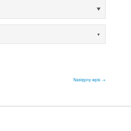
▼
▼
Następny wpis
→