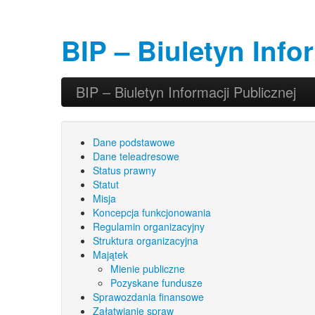
BIP – Biuletyn Info
Przeskocz do tekstu
Przeskocz do widgetów
BIP – Biuletyn Informacji Publicznej
Główne menu
Dane podstawowe
Dane teleadresowe
Status prawny
Statut
Misja
Koncepcja funkcjonowania
Regulamin organizacyjny
Struktura organizacyjna
Majątek
Mienie publiczne
Pozyskane fundusze
Sprawozdania finansowe
Załatwianie spraw