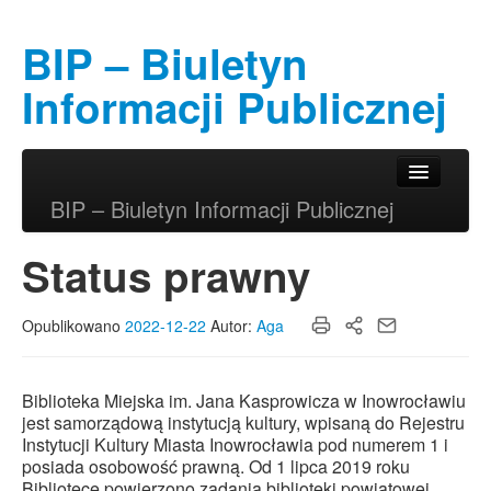
BIP – Biuletyn
Informacji Publicznej
Przeskocz do tekstu
Przeskocz do widgetów
Główne menu
BIP – Biuletyn Informacji Publicznej
Status prawny
Opublikowano
2022-12-22
Autor:
Aga
Biblioteka Miejska im. Jana Kasprowicza w Inowrocławiu
jest samorządową instytucją kultury, wpisaną do Rejestru
Instytucji Kultury Miasta Inowrocławia pod numerem 1 i
posiada osobowość prawną. Od 1 lipca 2019 roku
Bibliotece powierzono zadania biblioteki powiatowej.