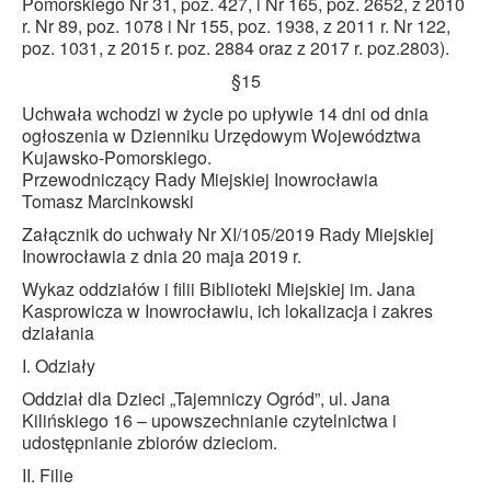
Pomorskiego Nr 31, poz. 427, i Nr 165, poz. 2652, z 2010
r. Nr 89, poz. 1078 i Nr 155, poz. 1938, z 2011 r. Nr 122,
poz. 1031, z 2015 r. poz. 2884 oraz z 2017 r. poz.2803).
§15
Uchwała wchodzi w życie po upływie 14 dni od dnia
ogłoszenia w Dzienniku Urzędowym Województwa
Kujawsko-Pomorskiego.
Przewodniczący Rady Miejskiej Inowrocławia
Tomasz Marcinkowski
Załącznik do uchwały Nr XI/105/2019 Rady Miejskiej
Inowrocławia z dnia 20 maja 2019 r.
Wykaz oddziałów i filii Biblioteki Miejskiej im. Jana
Kasprowicza w Inowrocławiu, ich lokalizacja i zakres
działania
I. Odziały
Oddział dla Dzieci „Tajemniczy Ogród”, ul. Jana
Kilińskiego 16 – upowszechnianie czytelnictwa i
udostępnianie zbiorów dzieciom.
II. Filie