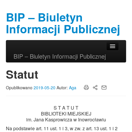
BIP – Biuletyn
Informacji Publicznej
Przeskocz do tekstu
Przeskocz do widgetów
Główne menu
BIP – Biuletyn Informacji Publicznej
Statut
Opublikowano
2019-05-20
Autor:
Aga
S T A T U T
BIBLIOTEKI MIEJSKIEJ
im. Jana Kasprowicza w Inowrocławiu
Na podstawie art. 11 ust. 1 i 3, w zw. z art. 13 ust. 1 i 2